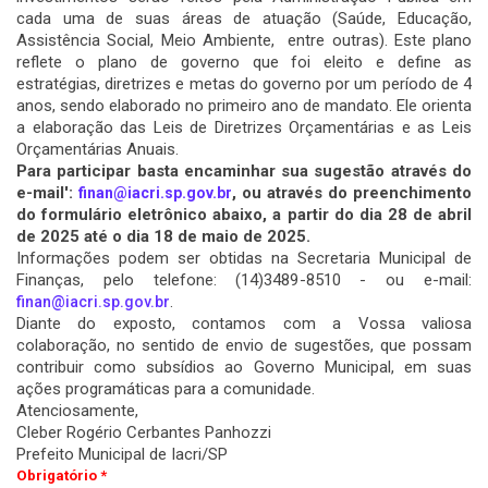
cada uma de suas áreas de atuação (Saúde, Educação,
Assistência Social, Meio Ambiente, entre outras). Este plano
reflete o plano de governo que foi eleito e define as
estratégias, diretrizes e metas do governo por um período de 4
anos, sendo elaborado no primeiro ano de mandato. Ele orienta
a elaboração das Leis de Diretrizes Orçamentárias e as Leis
Orçamentárias Anuais.
Para participar basta encaminhar sua sugestão através do
e-mail':
, ou através do preenchimento
finan@iacri.sp.gov.br
do formulário eletrônico abaixo, a partir do dia 28 de abril
de 2025 até o dia 18 de maio de 2025.
Informações podem ser obtidas na Secretaria Municipal de
Finanças, pelo telefone: (14)3489-8510 - ou e-mail:
.
finan@iacri.sp.gov.br
Diante do exposto, contamos com a Vossa valiosa
colaboração, no sentido de envio de sugestões, que possam
contribuir como subsídios ao Governo Municipal, em suas
ações programáticas para a comunidade.
Atenciosamente,
Cleber Rogério Cerbantes Panhozzi
Prefeito Municipal de Iacri/SP
Obrigatório *