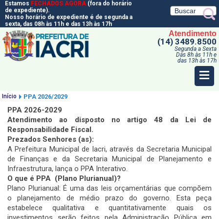
Estamos
FECHADOS AGORA
(fora do horário
de expediente).
Nosso horário de expediente é de segunda a
sexta, das 08h às 11h e das 13h às 17h
Atendimento
(14) 3489.8500
Segunda a Sexta
Das 8h às 11h e
das 13h às 17h
Início
PPA 2026/2029
PPA 2026-2029
Atendimento ao disposto no artigo 48 da Lei de
Responsabilidade Fiscal.
Prezados Senhores (as):
A Prefeitura Municipal de Iacri, através da Secretaria Municipal
de Finanças e da Secretaria Municipal de Planejamento e
Infraestrutura, lança o PPA Interativo.
O que é PPA (Plano Plurianual)?
Plano Plurianual: É uma das leis orçamentárias que compõem
o planejamento de médio prazo do governo. Esta peça
estabelece qualitativa e quantitativamente quais os
investimentos serão feitos pela Administração Pública em