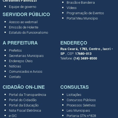
Cerbantes Panhozzi
Brasão e Bandeira
Equipe de governo
Vídeos
SERVIDOR PÚBLICO
Programação de Eventos
Portal Meu Município
Acesso ao webmail
Emissão de Holerite
Estatuto do Funcionalismo
A PREFEITURA
ENDEREÇO
Rua Ceará, 1783, Centro , Iacri -
Prefeitos
SP
, CEP:
17680-013
Secretarias Municipais
Telefone:
(14) 3489-8500
Endereços Úteis
Notícias
Comunicados e Avisos
Contato
CIDADÃO ON-LINE
CONSULTAS
Portal da Transparência
Licitações
Portal do Cidadão
Concursos Públicos
Portal da Educação
Processos Seletivos
Nota Fiscal Eletrônica
Leis Municipais
e-SIC
Portaria STN nº828