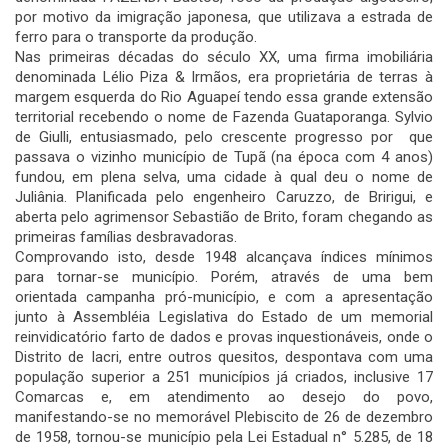
por motivo da imigração japonesa, que utilizava a estrada de
ferro para o transporte da produção.
Nas primeiras décadas do século XX, uma firma imobiliária
denominada Lélio Piza & Irmãos, era proprietária de terras à
margem esquerda do Rio Aguapeí tendo essa grande extensão
territorial recebendo o nome de Fazenda Guataporanga. Sylvio
de Giulli, entusiasmado, pelo crescente progresso por que
passava o vizinho município de Tupã (na época com 4 anos)
fundou, em plena selva, uma cidade à qual deu o nome de
Juliânia. Planificada pelo engenheiro Caruzzo, de Bririgui, e
aberta pelo agrimensor Sebastião de Brito, foram chegando as
primeiras famílias desbravadoras.
Comprovando isto, desde 1948 alcançava índices mínimos
para tornar-se município. Porém, através de uma bem
orientada campanha pró-município, e com a apresentação
junto à Assembléia Legislativa do Estado de um memorial
reinvidicatório farto de dados e provas inquestionáveis, onde o
Distrito de Iacri, entre outros quesitos, despontava com uma
população superior a 251 municípios já criados, inclusive 17
Comarcas e, em atendimento ao desejo do povo,
manifestando-se no memorável Plebiscito de 26 de dezembro
de 1958, tornou-se município pela Lei Estadual n° 5.285, de 18