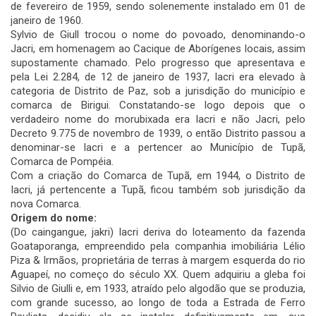
de fevereiro de 1959, sendo solenemente instalado em 01 de
janeiro de 1960.
Sylvio de Giull trocou o nome do povoado, denominando-o
Jacri, em homenagem ao Cacique de Aborígenes locais, assim
supostamente chamado. Pelo progresso que apresentava e
pela Lei 2.284, de 12 de janeiro de 1937, Iacri era elevado à
categoria de Distrito de Paz, sob a jurisdição do município e
comarca de Birigui. Constatando-se logo depois que o
verdadeiro nome do morubixada era Iacri e não Jacri, pelo
Decreto 9.775 de novembro de 1939, o então Distrito passou a
denominar-se Iacri e a pertencer ao Município de Tupã,
Comarca de Pompéia.
Com a criação do Comarca de Tupã, em 1944, o Distrito de
Iacri, já pertencente a Tupã, ficou também sob jurisdição da
nova Comarca.
Origem do nome:
(Do caingangue, jakri) Iacri deriva do loteamento da fazenda
Goataporanga, empreendido pela companhia imobiliária Lélio
Piza & Irmãos, proprietária de terras à margem esquerda do rio
Aguapeí, no começo do século XX. Quem adquiriu a gleba foi
Silvio de Giulli e, em 1933, atraído pelo algodão que se produzia,
com grande sucesso, ao longo de toda a Estrada de Ferro