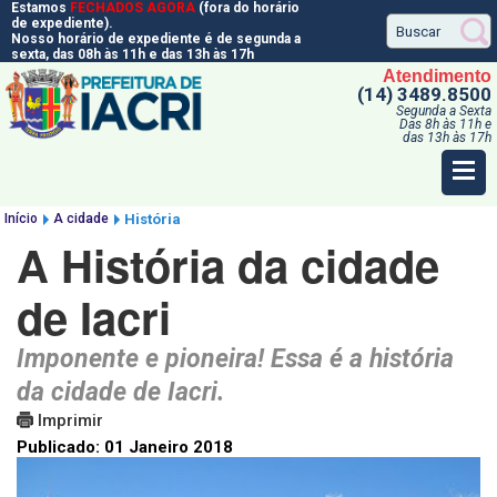
Estamos
FECHADOS AGORA
(fora do horário
de expediente).
Nosso horário de expediente é de segunda a
sexta, das 08h às 11h e das 13h às 17h
Atendimento
(14) 3489.8500
Segunda a Sexta
Das 8h às 11h e
das 13h às 17h
Início
A cidade
História
A História da cidade
de Iacri
Imponente e pioneira! Essa é a história
da cidade de Iacri.
Imprimir
Publicado: 01 Janeiro 2018