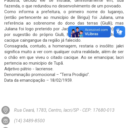
Paulista, decidiu ele se instalar, definitivamente em, sua
fazenda, o que redundou no desenvolvimento de um povoado.
Como informa a prefeitura, o primeiro nome do lugarejo,
(então pertencente ao município de Birigui) foi Juliana, uma
referência ao sobrenome do dono das terras (Giulli); mas
Juliana foi logo preterido por Jacri (antiga grafia de Iacri), que,
por sugestão do próprio Giulli, homenagearia um conhecido
cacique caingangue da região já falecido.
Consagrada, contudo, a homenagem, restaria o insólito: jakri
significa muito a ver com qualquer outra realidade, além de ser
o chão em que viveu o citado cacique. Ao se emancipar, Iacri
pertencia ao município de Tupã.
Adjetivo pátrio - Iacriense.
Denominação promocional – “Terra Prodígio”.
Data da emancipação – 18/02/1959.
Rua Ceará, 1783, Centro, Iacri/SP - CEP: 17680-013
(14) 3489-8500