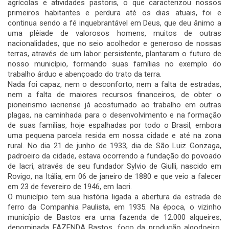
agrícolas e atividades pastoris, o que caracterizou nossos
primeiros habitantes e perdura até os dias atuais, foi e
continua sendo a fé inquebrantável em Deus, que deu ânimo a
uma plêiade de valorosos homens, muitos de outras
nacionalidades, que no seio acolhedor e generoso de nossas
terras, através de um labor persistente, plantaram o futuro de
nosso município, formando suas famílias no exemplo do
trabalho árduo e abençoado do trato da terra.
Nada foi capaz, nem o desconforto, nem a falta de estradas,
nem a falta de maiores recursos financeiros, de obter o
pioneirismo iacriense já acostumado ao trabalho em outras
plagas, na caminhada para o desenvolvimento e na formação
de suas famílias, hoje espalhadas por todo o Brasil, embora
uma pequena parcela resida em nossa cidade e até na zona
rural. No dia 21 de junho de 1933, dia de São Luiz Gonzaga,
padroeiro da cidade, estava ocorrendo a fundação do povoado
de Iacri, através de seu fundador Sylvio de Giulli, nascido em
Rovigo, na Itália, em 06 de janeiro de 1880 e que veio a falecer
em 23 de fevereiro de 1946, em Iacri.
O município tem sua história ligada a abertura da estrada de
ferro da Companhia Paulista, em 1935. Na época, o vizinho
município de Bastos era uma fazenda de 12.000 alqueires,
denominada FAZENDA Bastos, foco da produção algodoeiro,