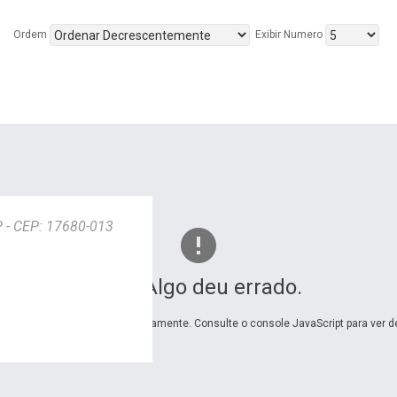
Ordem
Exibir Numero
SP - CEP: 17680-013
Ops! Algo deu errado.
carregou o Google Maps corretamente. Consulte o console JavaScript para ver d