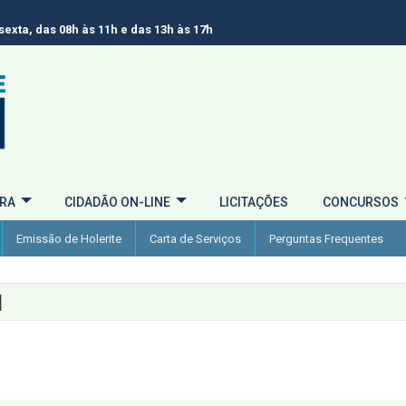
exta, das 08h às 11h e das 13h às 17h
URA
CIDADÃO ON-LINE
LICITAÇÕES
CONCURSOS
Emissão de Holerite
Carta de Serviços
Perguntas Frequentes
I