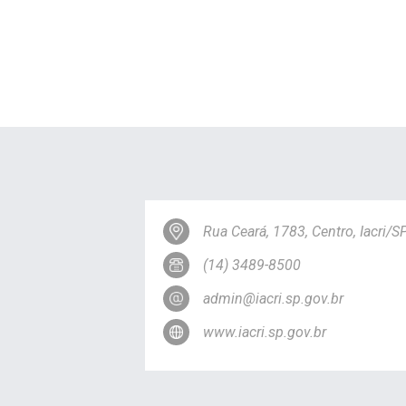
Rua Ceará, 1783, Centro, Iacri/
(14) 3489-8500
admin@iacri.sp.gov.br
www.iacri.sp.gov.br
Esta página não 