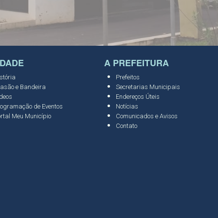
IDADE
A PREFEITURA
stória
Prefeitos
asão e Bandeira
Secretarias Municipais
deos
Endereços Úteis
ogramação de Eventos
Notícias
rtal Meu Município
Comunicados e Avisos
Contato