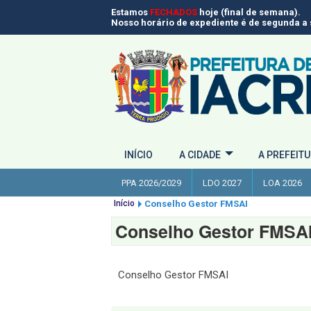
Estamos
FECHADOS
hoje (final de semana).
Nosso horário de expediente é de segunda a s
INÍCIO
A CIDADE
A PREFEIT
PPA 2026/2029
LDO 2027
LOA 2026
Início
Conselho Gestor FMSAI
Conselho Gestor FMSA
Conselho Gestor FMSAI