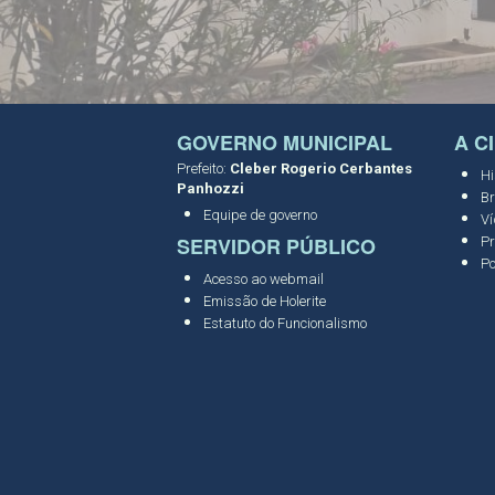
GOVERNO MUNICIPAL
A C
Prefeito:
Cleber Rogerio Cerbantes
Hi
Panhozzi
Br
Equipe de governo
Ví
SERVIDOR PÚBLICO
Pr
Po
Acesso ao webmail
Emissão de Holerite
Estatuto do Funcionalismo